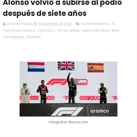
Alonso volvió a subirse al podio
después de siete años
Andrés Piedra
noviembre 21, 2021
Automovilismo
,
F1
,
Fernando Alonso
,
Fórmula 1
,
GP de Qatar
,
Lewis Hamilton
,
Max
Verstappen
,
Motores
Fotografía: Marca.com