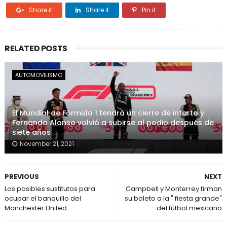
Share it
Share it
Pin it
RELATED POSTS
AUTOMOVILISMO
El Mundial de Fórmula 1 tendrá un cierre de infarto y
Fernando Alonso volvió a subirse al podio después de
siete años
November 21, 2021
PREVIOUS
NEXT
Los posibles sustitutos para
Campbell y Monterrey firman
ocupar el banquillo del
su boleto a la " fiesta grande"
Manchester United
del fútbol mexicano