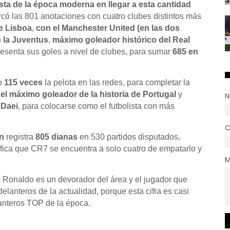
ista de la época moderna en llegar a esta cantidad
có las 801 anotaciones con cuatro clubes distintos más
e Lisboa
,
con el Manchester United (en las dos
 la Juventus
,
máximo goleador histórico del Real
resenta sus goles a nivel de clubes, para sumar
685 en
do
115 veces
la pelota en las redes, para completar la
 el máximo goleador de la historia de Portugal
y
N
 Daei
, para colocarse como el futbolista con más
C
n
registra
805 dianas
en 530 partidos disputados,
nifica que CR7 se encuentra a solo cuatro de empatarlo y
M
o Ronaldo es un devorador del área y el jugador que
delanteros de la actualidad, porque esta cifra es casi
lanteros TOP de la época.