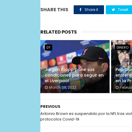
SHARE THIS
Share it
Tweet
RELATED POSTS
DT
DINERO
Jurgen Klopp pone sus
Pep Gua
condiciones para seguir en
entren
el Liverpool
en la P
March 08, 2022
Februa
PREVIOUS
Antonio Brown es suspendido por la NFL tras vio
protocolos Covid-19