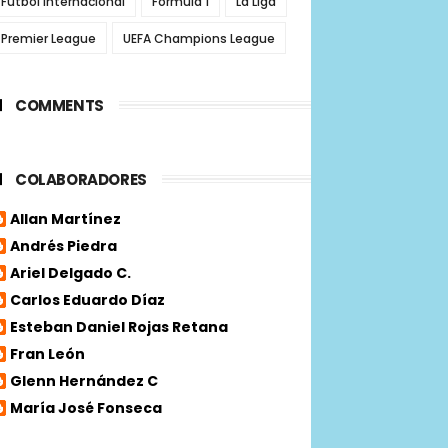
Futbol internacional
Fórmula 1
La Liga
Premier League
UEFA Champions League
COMMENTS
COLABORADORES
Allan Martínez
Andrés Piedra
Ariel Delgado C.
Carlos Eduardo Díaz
Esteban Daniel Rojas Retana
Fran León
Glenn Hernández C
María José Fonseca