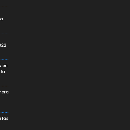
da
022
s en
 la
mera
 las