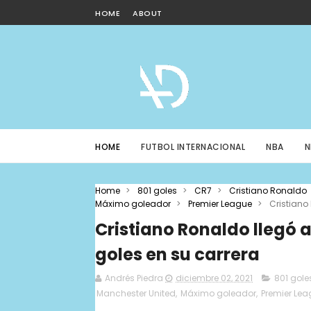
HOME
ABOUT
HOME
FUTBOL INTERNACIONAL
NBA
N
Home
>
801 goles
>
CR7
>
Cristiano Ronaldo
Máximo goleador
>
Premier League
>
Cristiano
Cristiano Ronaldo llegó a
goles en su carrera
Andrés Piedra
diciembre 02, 2021
801 gole
Manchester United
,
Máximo goleador
,
Premier Le