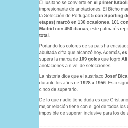
El lusitano se convierte en
el primer futbol
impresionante de anotaciones. El Bicho mar
la Selección de Portugal:
5 con Sporting d
etapas) marcó en 130 ocasiones
,
101 con
Madrid con 450 dianas
, este palmarés rep
total
.
Portando los colores de su país ha encaja
abultada cifra que alcanzó hoy. Además,
es
supera la marca de
109 goles
que logró
Ali
anotaciones a nivel de selecciones.
La historia dice que el austriaco
Josef Bica
durante los años de
1928 a 1956
. Esto sig
cinco de superarlo.
De lo que nadie tiene duda es que Cristian
mejor relación tiene con el gol de todos los 
imposible de superar, inclusive para los de