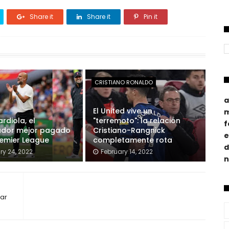
Share it
Share it
Pin it
CRISTIANO RONALDO
a
El United vive un
m
rdiola, el
"terremoto": la relación
f
ador mejor pagado
Cristiano-Rangnick
e
remier League
completamente rota
d
ry 24, 2022
February 14, 2022
n
lar