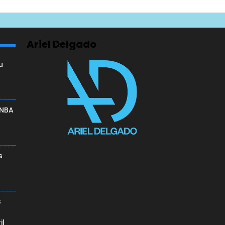
Ariel Delgado
u
a
 NBA
s
s
il