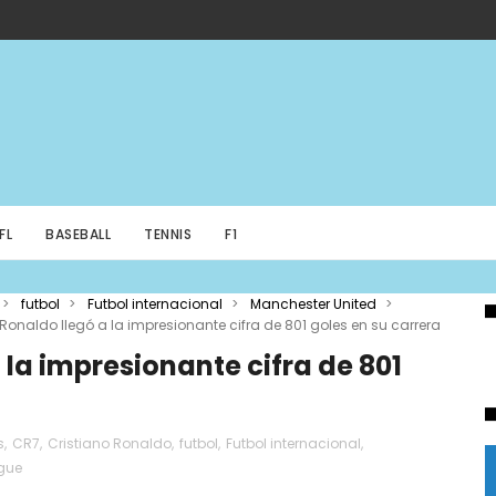
FL
BASEBALL
TENNIS
F1
>
futbol
>
Futbol internacional
>
Manchester United
>
 Ronaldo llegó a la impresionante cifra de 801 goles en su carrera
 la impresionante cifra de 801
s
,
CR7
,
Cristiano Ronaldo
,
futbol
,
Futbol internacional
,
ague