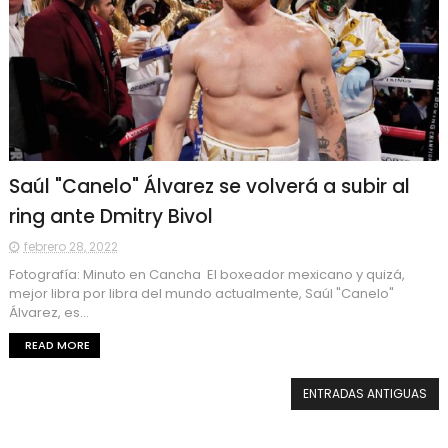
Saúl "Canelo" Álvarez se volverá a subir al
ring ante Dmitry Bivol
febrero 28, 2022
Fotografía: Minuto en Cancha El boxeador mexicano y quizá,
mejor libra por libra del mundo actualmente, Saúl "Canelo"
Álvarez, es...
READ MORE
ENTRADAS ANTIGUAS