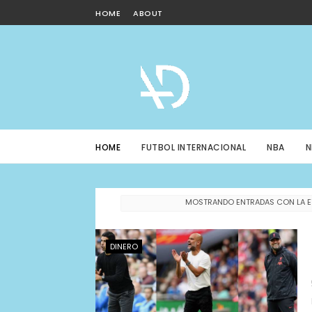
HOME
ABOUT
HOME
FUTBOL INTERNACIONAL
NBA
N
MOSTRANDO ENTRADAS CON LA 
DINERO