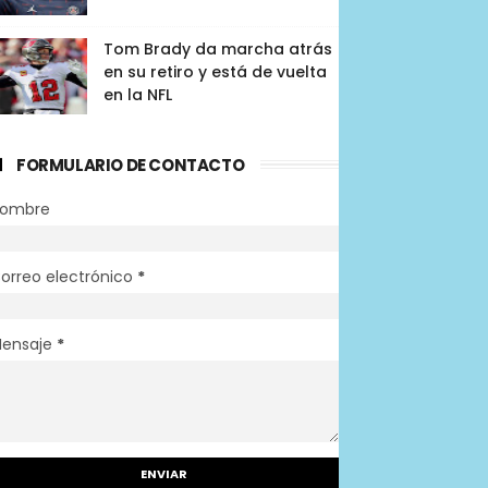
Tom Brady da marcha atrás
en su retiro y está de vuelta
en la NFL
FORMULARIO DE CONTACTO
ombre
orreo electrónico
*
ensaje
*