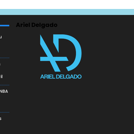
Ariel Delgado
u
a
s
il
 NBA
s