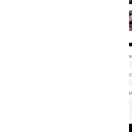
N
C
M