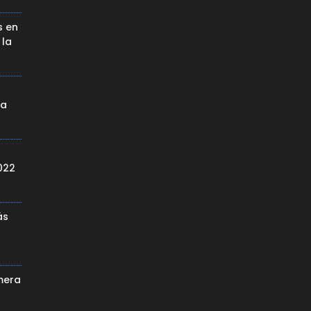
s en
 la
da
022
ás
mera