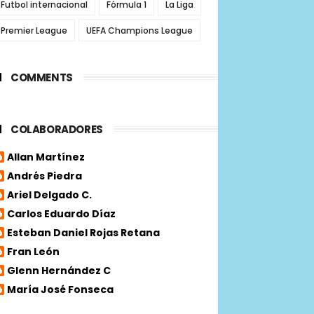
Futbol internacional
Fórmula 1
La Liga
Premier League
UEFA Champions League
COMMENTS
COLABORADORES
Allan Martínez
Andrés Piedra
Ariel Delgado C.
Carlos Eduardo Díaz
Esteban Daniel Rojas Retana
Fran León
Glenn Hernández C
María José Fonseca