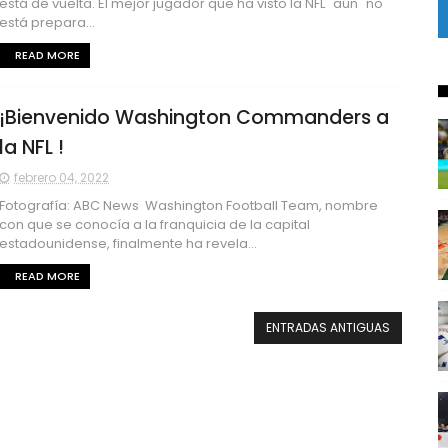
está de vuelta. El mejor jugador que ha visto la NFL "aún" no
está prepara...
READ MORE
¡Bienvenido Washington Commanders a
la NFL !
febrero 04, 2022
Fotografía: ABC News Washington Football Team, nombre
con que se conocía a la franquicia de la capital
estadounidense, finalmente ha revela...
READ MORE
ENTRADAS ANTIGUAS