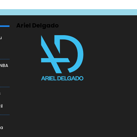
Ariel Delgado
u
a
 NBA
s
il
da