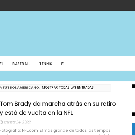
FL
BASEBALL
TENNIS
F1
TA
FÚTBOL AMERICANO
.
MOSTRAR TODAS LAS ENTRADAS
Tom Brady da marcha atrás en su retiro
y está de vuelta en la NFL
marzo 14, 2022
Fotografía: NFL.com El más grande de todos los tiempos