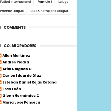
Futbol internacional
Fórmula 1
La Liga
Premier League
UEFA Champions League
COMMENTS
COLABORADORES
Allan Martínez
Andrés Piedra
Ariel Delgado C.
Carlos Eduardo Díaz
Esteban Daniel Rojas Retana
Fran León
Glenn Hernández C
María José Fonseca