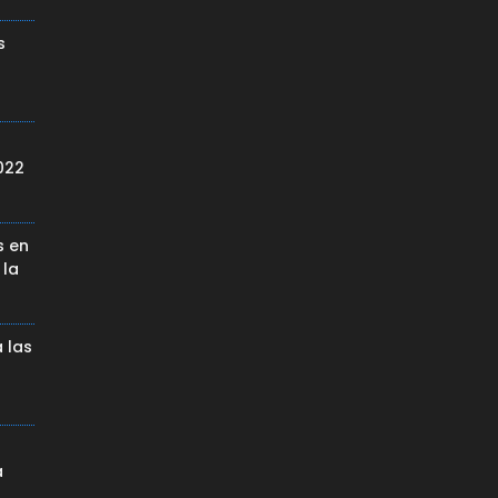
s
022
s en
 la
 las
a