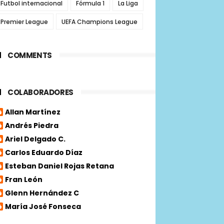
Futbol internacional
Fórmula 1
La Liga
Premier League
UEFA Champions League
COMMENTS
COLABORADORES
Allan Martínez
Andrés Piedra
Ariel Delgado C.
Carlos Eduardo Díaz
Esteban Daniel Rojas Retana
Fran León
Glenn Hernández C
María José Fonseca