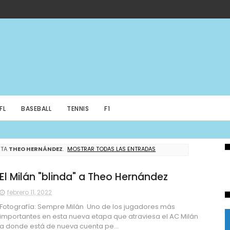
FL
BASEBALL
TENNIS
F1
ETA
THEO HERNÁNDEZ
.
MOSTRAR TODAS LAS ENTRADAS
El Milán "blinda" a Theo Hernández
febrero 11, 2022
Fotografía: Sempre Milán Uno de los jugadores más
importantes en esta nueva etapa que atraviesa el AC Milán
a donde está de nueva cuenta pe...