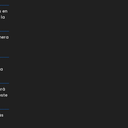
s en
 la
mera
da
ará
este
ás