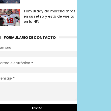
Tom Brady da marcha atrás
en su retiro y está de vuelta
en la NFL
FORMULARIO DE CONTACTO
ombre
orreo electrónico
*
ensaje
*