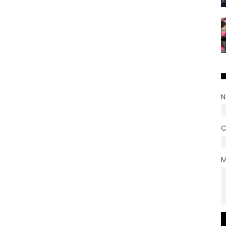
N
C
M