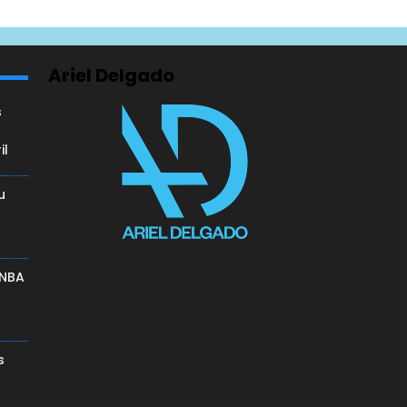
Ariel Delgado
s
il
u
a
 NBA
s