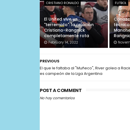
CRISTIANO RONALDO
FUTBOL
El United vive un
Conozca
"terremoto": la relación
técnico
Cristiano-Rangnick
Manches
completamente rota
Rangni
February 14, 2022
Novemb
PREVIOUS
El que le faltaba al "Muñeco", River golea a Raci
es campeón de la Liga Argentina
POST A COMMENT
No hay comentarios