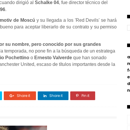
cuando dirigió al
Schalke 04
, fue director técnico del
 96
.
motiv de Moscú
y su llegada a los 'Red Devils' se hará
 bueno para aceptar liberarlo de su contrato y su permiso
or su nombre, pero conocido por sus grandes
 la temporada, no pone fin a la búsqueda de un estratega
a
io Pochettino
o
Ernesto Valverde
que han sonado
m
 Manchester United, escaso de títulos importantes desde la
f
e
d
n
Share it
Share it
Pin it