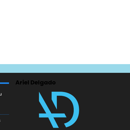
Ariel Delgado
u
a
s