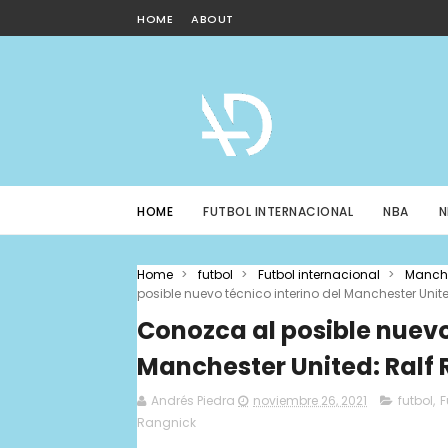
HOME
ABOUT
HOME
FUTBOL INTERNACIONAL
NBA
N
Home
>
futbol
>
Futbol internacional
>
Manche
posible nuevo técnico interino del Manchester Unit
Conozca al posible nuevo
Manchester United: Ralf
Andrés Piedra
noviembre 26, 2021
futbol
,
F
Rangnick