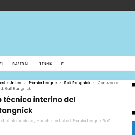
FL
BASEBALL
TENNIS
F1
ster United
>
Premier League
>
Ralf Rangnick
>
Conozca al
ed: Ralf Rangnick
 técnico interino del
 Rangnick
utbol internacional
,
Manchester United
,
Premier League
,
Ralf