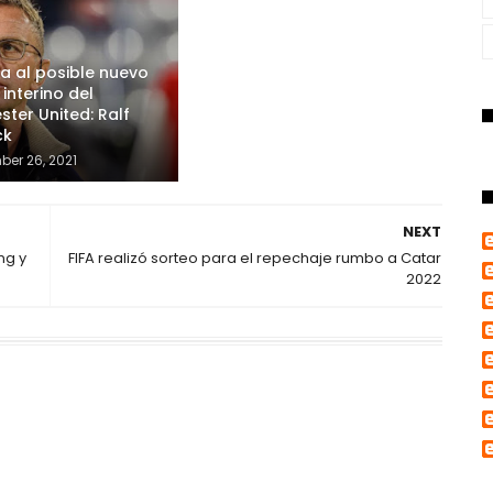
 al posible nuevo
 interino del
ter United: Ralf
ck
er 26, 2021
NEXT
ng y
FIFA realizó sorteo para el repechaje rumbo a Catar
2022