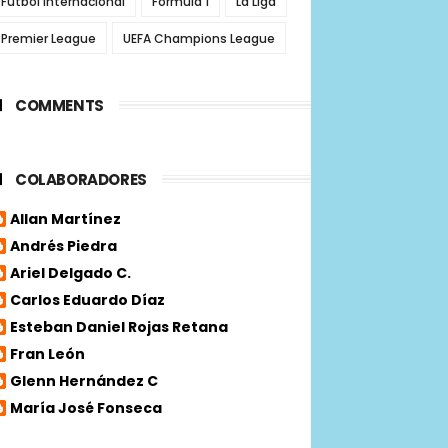
Futbol internacional
Fórmula 1
La Liga
Premier League
UEFA Champions League
COMMENTS
COLABORADORES
Allan Martínez
Andrés Piedra
Ariel Delgado C.
Carlos Eduardo Díaz
Esteban Daniel Rojas Retana
Fran León
Glenn Hernández C
María José Fonseca