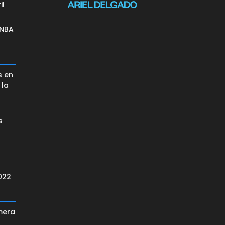
il
 NBA
s en
 la
s
022
mera