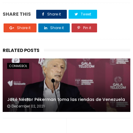
SHARE THIS
Share it
Tweet
Share it
Share it
Pin it
RELATED POSTS
CONMEBOL
José Néstor Pékerman toma las riendas de Venezuela
December 02, 2021