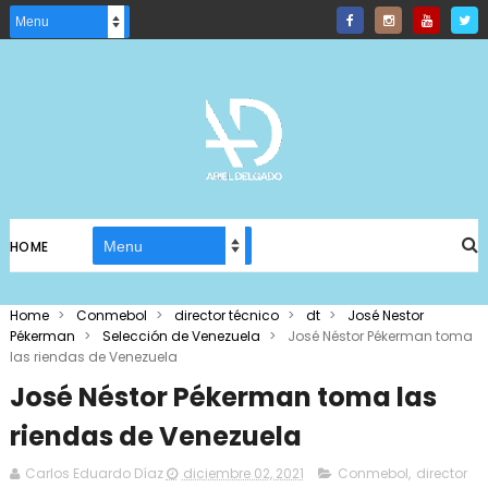
HOME
Home
>
Conmebol
>
director técnico
>
dt
>
José Nestor
Pékerman
>
Selección de Venezuela
>
José Néstor Pékerman toma
las riendas de Venezuela
José Néstor Pékerman toma las
riendas de Venezuela
Carlos Eduardo Díaz
diciembre 02, 2021
Conmebol
,
director