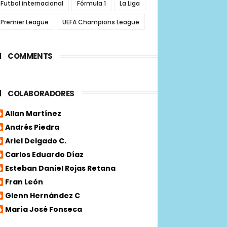
Futbol internacional
Fórmula 1
La Liga
Premier League
UEFA Champions League
COMMENTS
COLABORADORES
Allan Martínez
Andrés Piedra
Ariel Delgado C.
Carlos Eduardo Díaz
Esteban Daniel Rojas Retana
Fran León
Glenn Hernández C
María José Fonseca