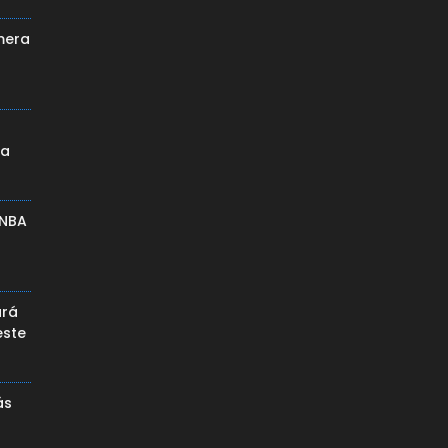
mera
da
 NBA
ará
este
ás