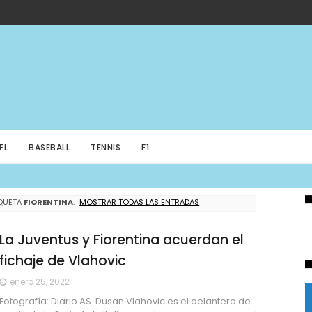
FL
BASEBALL
TENNIS
F1
IQUETA
FIORENTINA
.
MOSTRAR TODAS LAS ENTRADAS
La Juventus y Fiorentina acuerdan el
fichaje de Vlahovic
enero 25, 2022
Fotografía: Diario AS Dusan Vlahovic es el delantero de