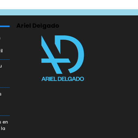
Ariel Delgado
s
il
u
a
s
s en
 la