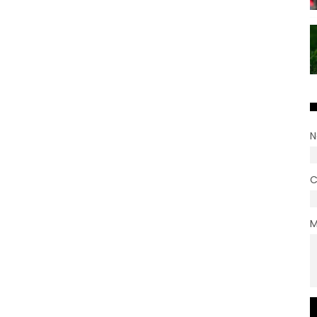
N
C
M