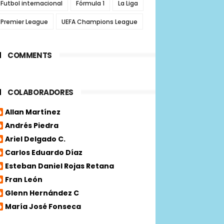
Futbol internacional
Fórmula 1
La Liga
Premier League
UEFA Champions League
COMMENTS
COLABORADORES
Allan Martínez
Andrés Piedra
Ariel Delgado C.
Carlos Eduardo Díaz
Esteban Daniel Rojas Retana
Fran León
Glenn Hernández C
María José Fonseca