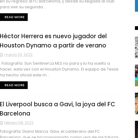
en su regreso al FC Barcelona, y desde su llegada al club
para vivir su segunda ...
READ MORE
Héctor Herrera es nuevo jugador del
Houston Dynamo a partir de verano
marzo 02, 2022
Fotografía: Sun Sentinel La MLS no para y lo ha vuelto a
hacer, esta vez con el Houston Dynamo. El equipo de Texas
ha hecho oficial este m...
READ MORE
El Liverpool busca a Gavi, la joya del FC
Barcelona
febrero 08, 2022
Fotografía: Diario Marca Gavi, el canterano del FC
Barcelona, que se ha posicionado como una de las futuras