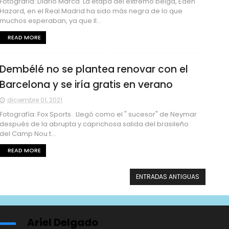
Fotografía: Diario Marca La etapa del extremo belga, Eden
Hazard, en el Real Madrid ha sido más negra de lo que
muchos esperaban, ya que ll...
READ MORE
Dembélé no se plantea renovar con el
Barcelona y se iría gratis en verano
diciembre 01, 2021
Fotografía: Fox Sports Llegó como el " sucesor" de Neymar
después de la abrupta y caprichosa salida del brasileño
del Camp Nou t...
READ MORE
ENTRADAS ANTIGUAS
Ariel Delgado