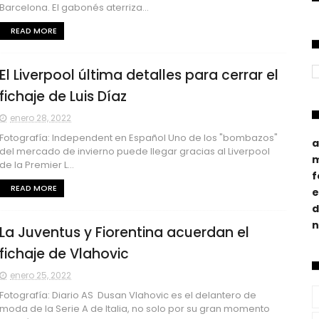
Barcelona. El gabonés aterriza...
READ MORE
El Liverpool última detalles para cerrar el
fichaje de Luis Díaz
enero 28, 2022
Fotografía: Independent en Español Uno de los "bombazos"
a
del mercado de invierno puede llegar gracias al Liverpool
m
de la Premier L...
f
READ MORE
e
d
n
La Juventus y Fiorentina acuerdan el
fichaje de Vlahovic
enero 25, 2022
Fotografía: Diario AS Dusan Vlahovic es el delantero de
moda de la Serie A de Italia, no solo por su gran momento