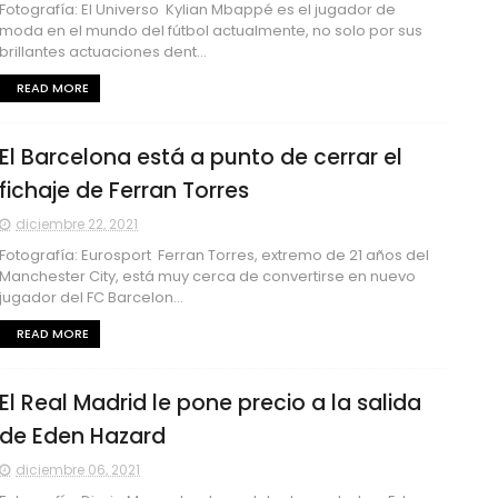
Fotografía: El Universo Kylian Mbappé es el jugador de
moda en el mundo del fútbol actualmente, no solo por sus
brillantes actuaciones dent...
READ MORE
El Barcelona está a punto de cerrar el
fichaje de Ferran Torres
diciembre 22, 2021
Fotografía: Eurosport Ferran Torres, extremo de 21 años del
Manchester City, está muy cerca de convertirse en nuevo
jugador del FC Barcelon...
READ MORE
El Real Madrid le pone precio a la salida
de Eden Hazard
diciembre 06, 2021