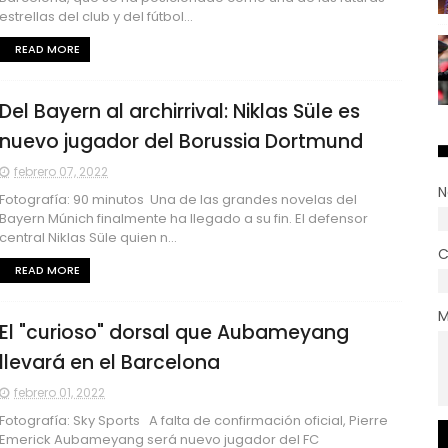
estrellas del club y del fútbol...
READ MORE
Del Bayern al archirrival: Niklas Süle es
nuevo jugador del Borussia Dortmund
febrero 07, 2022
N
Fotografía: 90 minutos Una de las grandes novelas del
Bayern Múnich finalmente ha llegado a su fin. El defensor
central Niklas Süle quien n...
C
READ MORE
M
El "curioso" dorsal que Aubameyang
llevará en el Barcelona
febrero 01, 2022
Fotografía: Sky Sports A falta de confirmación oficial, Pierre
Emerick Aubameyang será nuevo jugador del FC