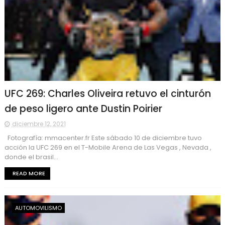
UFC 269: Charles Oliveira retuvo el cinturón
de peso ligero ante Dustin Poirier
diciembre 12, 2021
Fotografía: mmacenter.fr Este sábado 10 de diciembre tuvo
acción la UFC 269 en el T-Mobile Arena de Las Vegas , Nevada ,
donde el brasil...
READ MORE
AUTOMOVILISMO