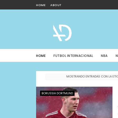
HOME
ABOUT
HOME
FUTBOL INTERNACIONAL
NBA
N
MOSTRANDO ENTRADAS CON LA ETI
BORUSSIA DORTMUND