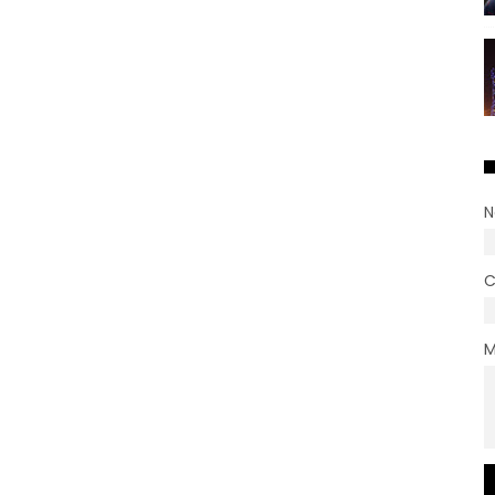
N
C
M