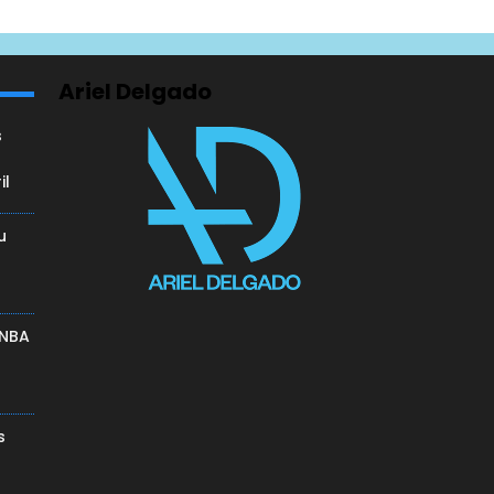
Ariel Delgado
s
il
u
a
 NBA
s