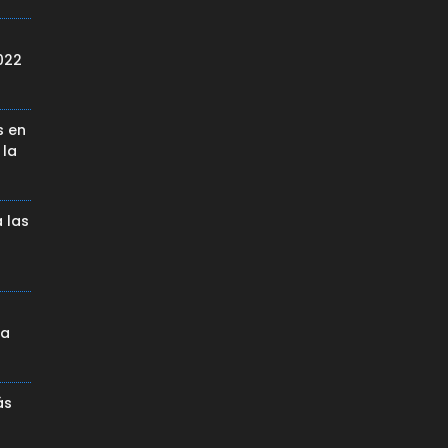
022
s en
 la
 las
da
ás