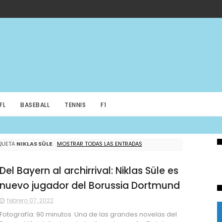
FL
BASEBALL
TENNIS
F1
QUETA
NIKLAS SÜLE
.
MOSTRAR TODAS LAS ENTRADAS
Del Bayern al archirrival: Niklas Süle es
nuevo jugador del Borussia Dortmund
febrero 07, 2022
Fotografía: 90 minutos Una de las grandes novelas del