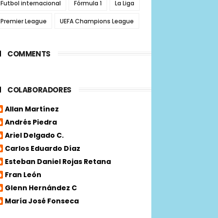
Futbol internacional
Fórmula 1
La Liga
Premier League
UEFA Champions League
COMMENTS
COLABORADORES
Allan Martínez
Andrés Piedra
Ariel Delgado C.
Carlos Eduardo Díaz
Esteban Daniel Rojas Retana
Fran León
Glenn Hernández C
María José Fonseca