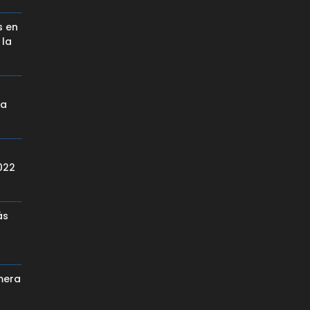
s en
 la
da
022
ás
mera