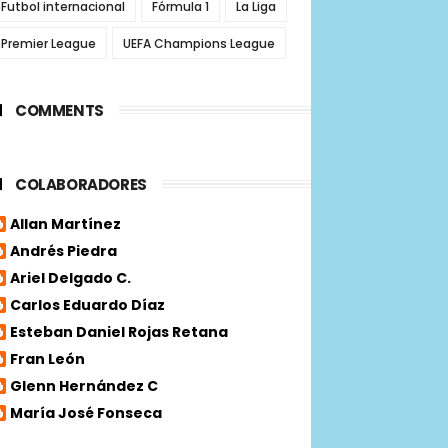
Futbol internacional
Fórmula 1
La Liga
Premier League
UEFA Champions League
COMMENTS
COLABORADORES
Allan Martínez
Andrés Piedra
Ariel Delgado C.
Carlos Eduardo Díaz
Esteban Daniel Rojas Retana
Fran León
Glenn Hernández C
María José Fonseca