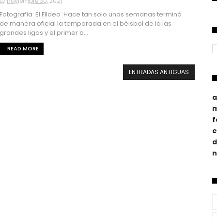
noviembre 30, 2021
Fotografía: El Fildeo Hace tan solo unas semanas terminó
de manera oficial la temporada en el béisbol de la las
grandes ligas y el primer b...
READ MORE
ENTRADAS ANTIGUAS
a
m
f
e
d
n