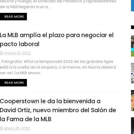
laboral y huelga, el Sindicato de Peloteros y representantes
de la MLB llegaron a un a...
READ MORE
La MLB amplía el plazo para negociar el
pacto laboral
marzo 01, 2022
Fotografía: WFLA La temporada 2022 de las grandes ligas
está a la vuelta de la esquina, o al menos, en teoría deberá
ser así. La MLB anunc...
READ MORE
Cooperstown le da la bienvenida a
David Ortiz, nuevo miembro del Salón de
la Fama de la MLB
enero 26, 2022