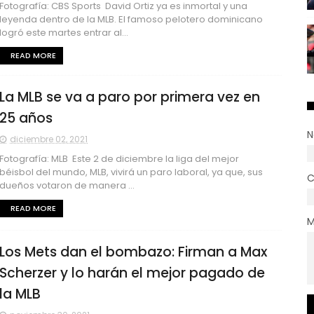
Fotografía: CBS Sports David Ortiz ya es inmortal y una
leyenda dentro de la MLB. El famoso pelotero dominicano
logró este martes entrar al...
READ MORE
La MLB se va a paro por primera vez en
25 años
N
diciembre 02, 2021
Fotografía: MLB Este 2 de diciembre la liga del mejor
béisbol del mundo, MLB, vivirá un paro laboral, ya que, sus
C
dueños votaron de manera ...
READ MORE
M
Los Mets dan el bombazo: Firman a Max
Scherzer y lo harán el mejor pagado de
la MLB