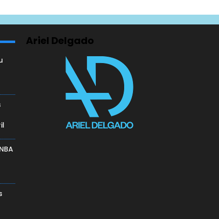
Ariel Delgado
u
a
s
il
 NBA
s