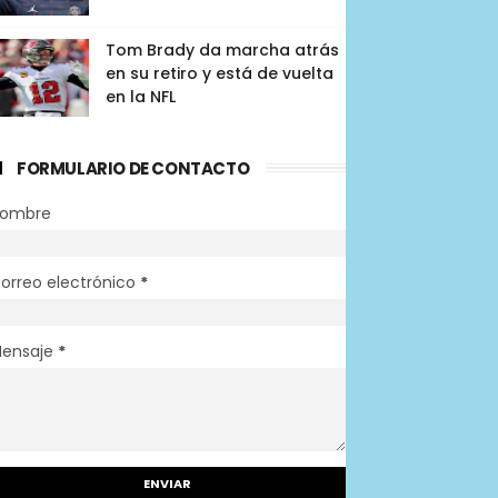
Tom Brady da marcha atrás
en su retiro y está de vuelta
en la NFL
FORMULARIO DE CONTACTO
ombre
orreo electrónico
*
ensaje
*