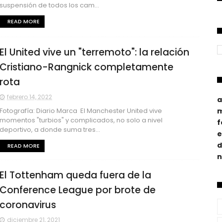
suspensión de todos los cam...
READ MORE
El United vive un "terremoto": la relación
Cristiano-Rangnick completamente
rota
febrero 14, 2022
a
m
Fotografía: Diario Marca El Manchester United vive
momentos "turbios" y complicados, no solo a nivel
f
deportivo, a donde suma tres...
e
d
READ MORE
n
El Tottenham queda fuera de la
Conference League por brote de
coronavirus
diciembre 21, 2021