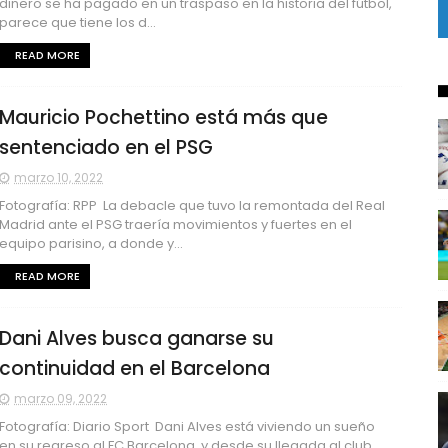
dinero se ha pagado en un traspaso en la historia del fútbol,
parece que tiene los d...
READ MORE
Mauricio Pochettino está más que
sentenciado en el PSG
marzo 10, 2022
Fotografía: RPP La debacle que tuvo la remontada del Real
Madrid ante el PSG traería movimientos y fuertes en el
equipo parisino, a donde y...
READ MORE
Dani Alves busca ganarse su
continuidad en el Barcelona
marzo 09, 2022
Fotografía: Diario Sport Dani Alves está viviendo un sueño
en su regreso al FC Barcelona, y desde su llegada al club