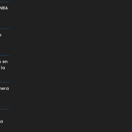
 NBA
s
s en
 la
mera
da