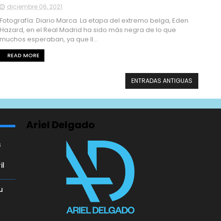
diciembre 06, 2021
Fotografía: Diario Marca La etapa del extremo belga, Eden
Hazard, en el Real Madrid ha sido más negra de lo que
muchos esperaban, ya que ll...
READ MORE
ENTRADAS ANTIGUAS
Ariel Delgado
s
il
u
a