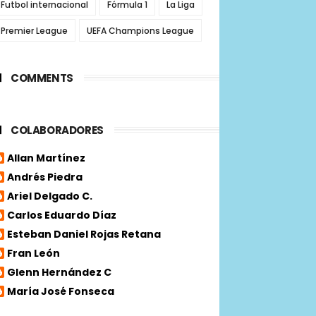
Futbol internacional
Fórmula 1
La Liga
Premier League
UEFA Champions League
COMMENTS
COLABORADORES
Allan Martínez
Andrés Piedra
Ariel Delgado C.
Carlos Eduardo Díaz
Esteban Daniel Rojas Retana
Fran León
Glenn Hernández C
María José Fonseca