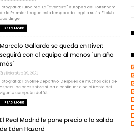
Fotografía: Fútbolred La "aventura" europea del Tottenham
de la Premier League esta temporada llegó a su fin. El club
que dirige ...
READ MORE
Marcelo Gallardo se queda en River:
seguirá con el equipo al menos "un año
más"
diciembre 09, 2021
Fotografía: Havoline Deportivo Después de muchos días de
especulaciones sobre si iba a continuar o no al frente del
vigente campeón del fút...
READ MORE
El Real Madrid le pone precio a la salida
de Eden Hazard