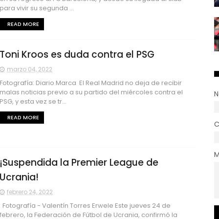
para vivir su segunda ...
READ MORE
Toni Kroos es duda contra el PSG
marzo 04, 2022
Fotografía: Diario Marca El Real Madrid no deja de recibir
malas noticias previo a su partido del miércoles contra el
N
PSG, y esta vez se tr...
READ MORE
C
M
¡Suspendida la Premier League de
Ucrania!
febrero 24, 2022
Fotografía - Valentín Torres Erwele Este jueves 24 de
febrero, la Federación de Fútbol de Ucrania, confirmó la