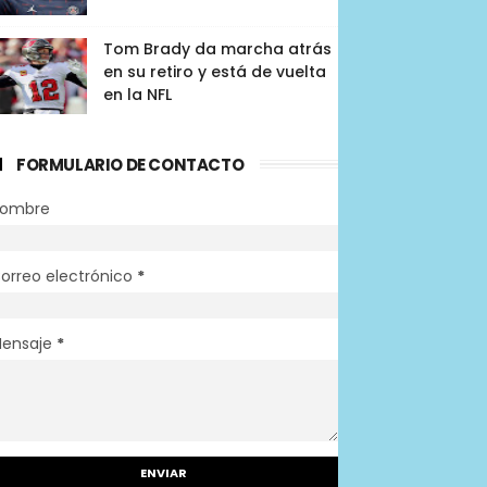
Tom Brady da marcha atrás
en su retiro y está de vuelta
en la NFL
FORMULARIO DE CONTACTO
ombre
orreo electrónico
*
ensaje
*